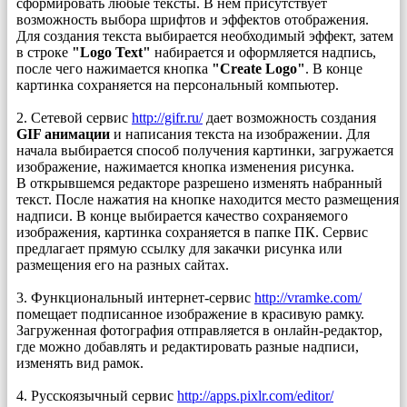
сформировать любые тексты. В нем присутствует
возможность выбора шрифтов и эффектов отображения.
Для создания текста выбирается необходимый эффект, затем
в строке
"Logo Text"
набирается и оформляется надпись,
после чего нажимается кнопка
"Create Logo"
. В конце
картинка сохраняется на персональный компьютер.
2. Сетевой сервис
http://gifr.ru/
дает возможность создания
GIF анимации
и написания текста на изображении. Для
начала выбирается способ получения картинки, загружается
изображение, нажимается кнопка изменения рисунка.
В открывшемся редакторе разрешено изменять набранный
текст. После нажатия на кнопке находится место размещения
надписи. В конце выбирается качество сохраняемого
изображения, картинка сохраняется в папке ПК. Сервис
предлагает прямую ссылку для закачки рисунка или
размещения его на разных сайтах.
3. Функциональный интернет-сервис
http://vramke.com/
помещает подписанное изображение в красивую рамку.
Загруженная фотография отправляется в онлайн-редактор,
где можно добавлять и редактировать разные надписи,
изменять вид рамок.
4. Русскоязычный сервис
http://apps.pixlr.com/editor/