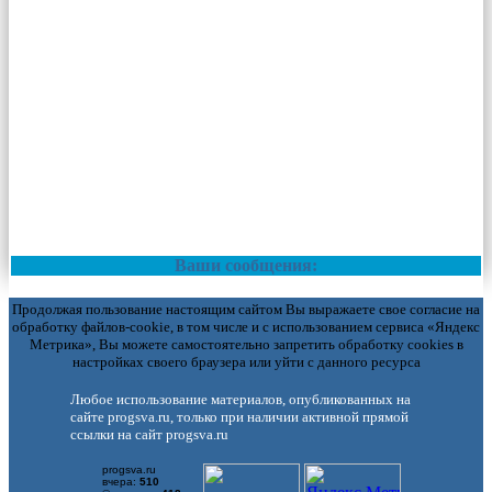
Ваши сообщения:
Продолжая пользование настоящим сайтом Вы выражаете свое согласие на
обработку файлов-cookie, в том числе и с использованием сервиса «Яндекс
Метрика», Вы можете самостоятельно запретить обработку cookies в
настройках своего браузера или уйти с данного ресурса
Любое использование материалов, опубликованных на
сайте progsva.ru, только при наличии активной прямой
ссылки на сайт progsva.ru
progsva.ru
вчера:
510