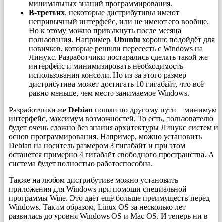
минимальных знаний программирования.
В-третьих
, некоторые дистрибутивы имеют
непривычный интерфейс, или не имеют его вообще.
Но к этому можно привыкнуть после месяца
пользования. Например,
Ubuntu
хорошо подойдёт для
новичков, которые решили пересесть с Windows на
Линукс. Разработчики постарались сделать такой же
интерфейс и минимизировать необходимость
использования консоли. Но из-за этого размер
дистрибутива может достигать 10 гигабайт, что всё
равно меньше, чем место занимаемое Windows.
Разработчики же
Debian
пошли по другому пути – минимум
интерфейс, максимум возможностей. То есть, пользователю
будет очень сложно без знания архитектуры Линукс систем и
основ программирования. Например, можно установить
Debian на носитель размером 8 гигабайт и при этом
останется примерно 4 гигабайт свободного пространства. А
система будет полностью работоспособна.
Также на любом дистрибутиве можно установить
приложения для Windows при помощи специальной
программы Wine. Это даёт ещё больше преимуществ перед
Windows. Таким образом, Linux OS за несколько лет
развилась до уровня Windows OS и Mac OS. И теперь ни в