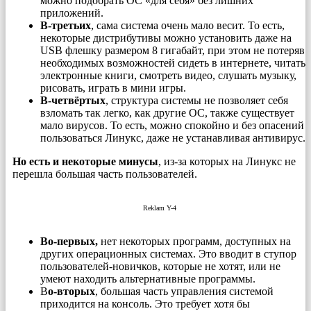
можно подобрать ОС «для себя» без лишних
приложений.
В-третьих
, сама система очень мало весит. То есть,
некоторые дистрибутивы можно установить даже на
USB флешку размером 8 гигабайт, при этом не потеряв
необходимых возможностей сидеть в интернете, читать
электронные книги, смотреть видео, слушать музыку,
рисовать, играть в мини игры.
В-четвёртых
, структура системы не позволяет себя
взломать так легко, как другие ОС, также существует
мало вирусов. То есть, можно спокойно и без опасений
пользоваться Линукс, даже не устанавливая антивирус.
Но есть и некоторые минусы
, из-за которых на Линукс не
перешла большая часть пользователей.
Reklam Y-4
Во-первых,
нет некоторых программ, доступных на
других операционных системах. Это вводит в ступор
пользователей-новичков, которые не хотят, или не
умеют находить альтернативные программы.
В
о-вторых
, большая часть управления системой
приходится на консоль. Это требует хотя бы