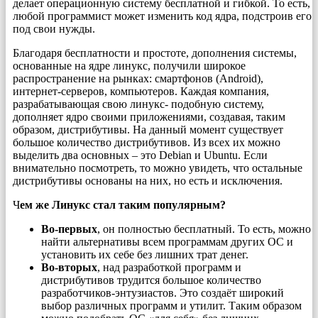
делает операционную систему бесплатной и гибкой. То есть,
любой программист может изменить код ядра, подстроив его
под свои нужды.
Благодаря бесплатности и простоте, дополнения системы,
основанные на ядре линукс, получили широкое
распространение на рынках: смартфонов (Android),
интернет-серверов, компьютеров. Каждая компания,
разрабатывающая свою линукс- подобную систему,
дополняет ядро своими приложениями, создавая, таким
образом, дистрибутивы. На данный момент существует
большое количество дистрибутивов. Из всех их можно
выделить два основных – это Debian и Ubuntu. Если
внимательно посмотреть, то можно увидеть, что остальные
дистрибутивы основаны на них, но есть и исключения.
Ч
ем же Линукс стал таким популярным?
Во-первых
, он полностью бесплатный. То есть, можно
найти альтернативы всем программам других ОС и
установить их себе без лишних трат денег.
Во-вторых
, над разработкой программ и
дистрибутивов трудится большое количество
разработчиков-энтузиастов. Это создаёт широкий
выбор различных программ и утилит. Таким образом