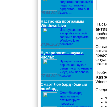
задаются вопросами о
педалях гитарных
эффектов – что они
08.04.2024
дают, ...
Настройка программы
На са
Windows Live
анти
Инструкция по
настройке учетной
пробн
записи в программе
актив
Windows Live
24.06.2023
пошагово...
Согла
антив
Нумерология - наука о
предс
числах
ситуа
Нумерология –
потен
серьезная наука о
связи чисел с жизнью
и судьбой человека.
Необх
27.08.2020
Каждое ...
Kaspe
Windo
Смарт Ломбард - Умный
ломбард
Среди
СмартЛомбард
максимально
оптимизирует
процессы