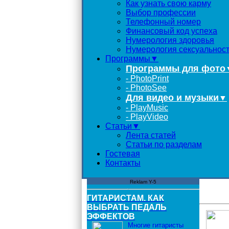
Как узнать свою карму
Выбор профессии
Телефонный номер
Финансовый код успеха
Нумерология здоровья
Нумерология сексуальнос
Программы▼
Программы для фото
- PhotoPrint
- PhotoSee
Для видео и музыки
▼
- PlayMusic
- PlayVideo
Статьи▼
Лента статей
Статьи по разделам
Гостевая
Контакты
Reklam Y-5
ГИТАРИСТАМ. КАК
ВЫБРАТЬ ПЕДАЛЬ
ЭФФЕКТОВ
Многие гитаристы