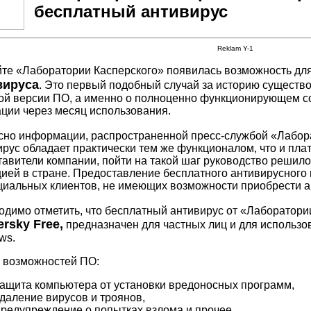
бесплатный антивирус
Reklam Y-1
йте «Лаборатории Касперского» появилась возможность дл
вируса
. Это первый подобный случай за историю существо
ой версии ПО, а именно о полноценно функционирующем со
ации через месяц использования.
сно информации, распространенной пресс-службой «Лабор
ирус обладает практически тем же функционалом, что и пла
тавители компании, пойти на такой шаг руководство решило
цией в стране. Предоставление бесплатного антивирусного 
циальных клиентов, не имеющих возможности приобрести а
одимо отметить, что бесплатный антивирус от «Лаборатори
rsky Free,
предназначен для частных лиц и для использо
ws.
 возможностей ПО:
защита компьютера от установки вредоносных программ,
удаление вирусов и троянов,
предупреждение о попытках взлома и прочее.