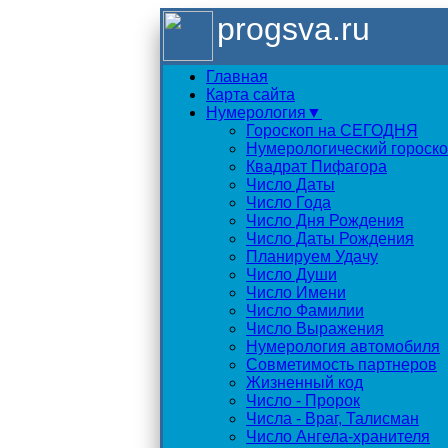
progsva.ru
Главная
Карта сайта
Нумерология▼
Гороскоп на СЕГОДНЯ
Нумерологический гороск
Квадрат Пифагора
Число Даты
Число Года
Число Дня Рождения
Число Даты Рождения
Планируем Удачу
Число Души
Число Имени
Число Фамилии
Число Выражения
Нумерология автомобиля
Совметимость партнеров
Жизненный код
Число - Пророк
Числа - Враг, Талисман
Число Ангела-хранителя