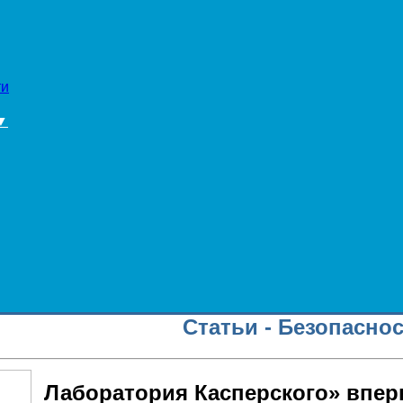
ти
▼
Статьи - Безопасно
Лаборатория Касперского» впе