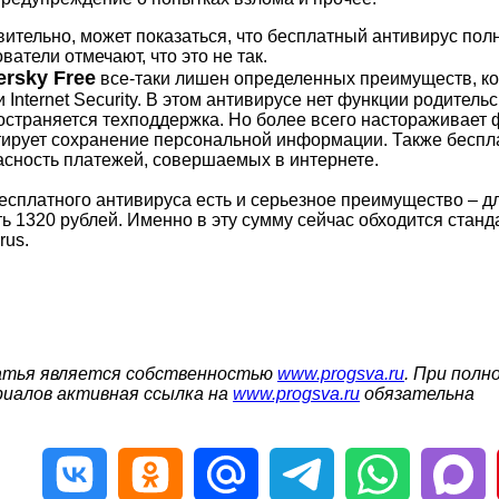
вительно, может показаться, что бесплатный антивирус по
ватели отмечают, что это не так.
rsky Free
все-таки лишен определенных преимуществ, ко
 Internet Security. В этом антивирусе нет функции родительс
страняется техподдержка. Но более всего настораживает фа
тирует сохранение персональной информации. Также беспл
асность платежей, совершаемых в интернете.
бесплатного антивируса есть и серьезное преимущество – д
ть 1320 рублей. Именно в эту сумму сейчас обходится стан
rus.
тья является собственностью
www.progsva.ru
. При полн
иалов активная ссылка на
www.progsva.ru
обязательна