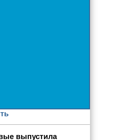
сть
рвые выпустила