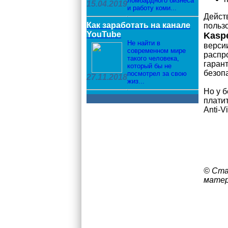
ломбардного бизнеса
15.04.2019
и работу коми...
Дейст
Как заработать на канале
пользо
YouTube
Kaspe
Не найти в
версии
современном мире
распро
такого человека,
гаран
который бы не
безоп
посмотрел за свою
27.11.2018
жиз...
Но у 
плати
Anti-Vi
© Ста
матер