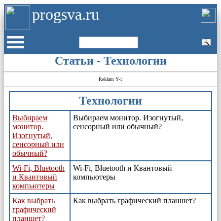
progsva.ru
Статьи - Технологии
Reklam Y-1
Технологии
Выбираем
Выбираем монитор. Изогнутый,
монитор.
сенсорный или обычный?
Изогнутый,
сенсорный или
обычный?
Wi-Fi, Bluetooth
Wi-Fi, Bluetooth и Квантовый
и Квантовый
компьютеры
компьютеры
Как выбрать
Как выбрать графический планшет?
графический
планшет?