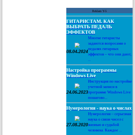
Reklam Y-5
ГИТАРИСТАМ. КАК
ВЫБРАТЬ ПЕДАЛЬ
ЭФФЕКТОВ
Многие гитаристы
задаются вопросами о
педалях гитарных
08.04.2024
эффектов – что они дают,
...
Настройка программы
Windows Live
Инструкция по настройке
учетной записи в
24.06.2023
программе Windows Live
пошагово...
Нумерология - наука о числах
Нумерология – серьезная
наука о связи чисел с
27.08.2020
жизнью и судьбой
человека. Каждое ...