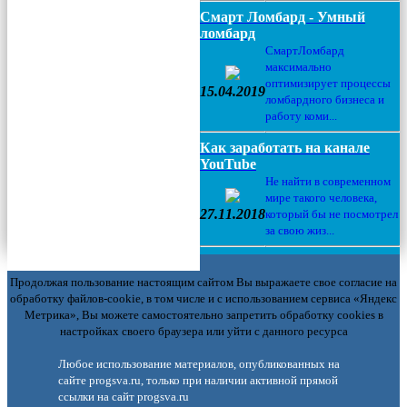
Смарт Ломбард - Умный
ломбард
СмартЛомбард
максимально
оптимизирует процессы
15.04.2019
ломбардного бизнеса и
работу коми...
Как заработать на канале
YouTube
Не найти в современном
мире такого человека,
27.11.2018
который бы не посмотрел
за свою жиз...
Продолжая пользование настоящим сайтом Вы выражаете свое согласие на
обработку файлов-cookie, в том числе и с использованием сервиса «Яндекс
Метрика», Вы можете самостоятельно запретить обработку cookies в
настройках своего браузера или уйти с данного ресурса
Любое использование материалов, опубликованных на
сайте progsva.ru, только при наличии активной прямой
ссылки на сайт progsva.ru