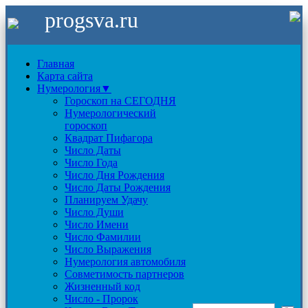
progsva.ru
Главная
Карта сайта
Нумерология▼
Гороскоп на СЕГОДНЯ
Нумерологический
гороскоп
Квадрат Пифагора
Число Даты
Число Года
Число Дня Рождения
Число Даты Рождения
Планируем Удачу
Число Души
Число Имени
Число Фамилии
Число Выражения
Нумерология автомобиля
Совметимость партнеров
Жизненный код
Число - Пророк