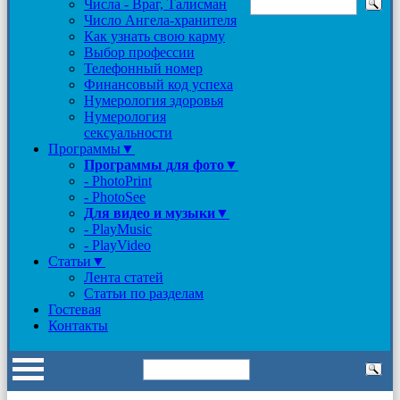
Числа - Враг, Талисман
Число Ангела-хранителя
Как узнать свою карму
Выбор профессии
Телефонный номер
Финансовый код успеха
Нумерология здоровья
Нумерология
сексуальности
Программы▼
Программы для фото
▼
- PhotoPrint
- PhotoSee
Для видео и музыки
▼
- PlayMusic
- PlayVideo
Статьи▼
Лента статей
Статьи по разделам
Гостевая
Контакты